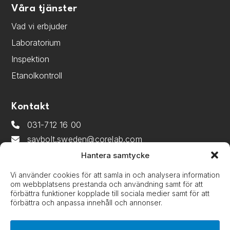
Våra tjänster
Vad vi erbjuder
Laboratorium
Inspektion
Etanolkontroll
Kontakt
031-712 16 00
saybolt.sweden@corelab.com
Hantera samtycke
Smörjoljegatan 3
Vi använder cookies för att samla in och analysera information
om webbplatsens prestanda och användning samt för att
418 34 Gothenburg, Sweden
förbättra funktioner kopplade till sociala medier samt för att
förbättra och anpassa innehåll och annonser.
Följ oss