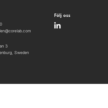
Följ oss
00
den@corelab.com
an 3
enburg, Sweden