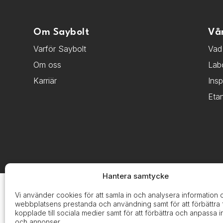
Om Saybolt
Vå
Varför Saybolt
Vad 
Om oss
Lab
Karriär
Ins
Etan
Hantera samtycke
Vi använder cookies för att samla in och analysera information
webbplatsens prestanda och användning samt för att förbättra 
kopplade till sociala medier samt för att förbättra och anpassa i
och annonser.