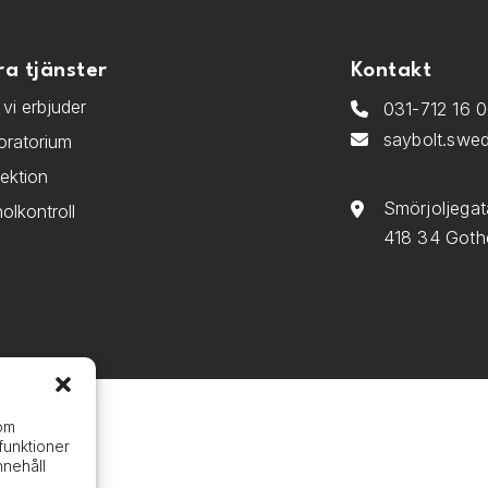
ra tjänster
Kontakt
vi erbjuder
031-712 16 
saybolt.swe
oratorium
pektion
Smörjoljegat
olkontroll
418 34 Goth
 om
funktioner
nnehåll